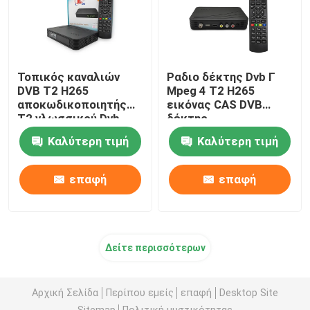
Τοπικός καναλιών
Ραδιο δέκτης Dvb Γ
DVB T2 H265
Mpeg 4 T2 H265
αποκωδικοποιητής
εικόνας CAS DVB
T2 γλωσσικού Dvb
δέκτης
δεκτών USB PVR πολυ
Καλύτερη τιμή
Καλύτερη τιμή
επαφή
επαφή
Δείτε περισσότερων
Αρχική Σελίδα
Περίπου εμείς
επαφή
Desktop Site
Sitemap
Πολιτική μυστικότητας