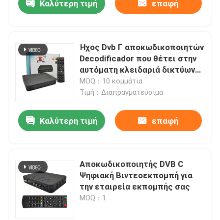
Καλύτερη τιμή
επαφή
Ήχος Dvb Γ αποκωδικοποιητών
Decodificador που θέτει στην
αυτόματη κλειδαριά δικτύων
τη χειρωνακτική αναζήτηση
MOQ：10 κομμάτια
Τιμή：Διαπραγματεύσιμα
Καλύτερη τιμή
επαφή
Αποκωδικοποιητής DVB C
Ψηφιακή Βιντεοεκπομπή για
την εταιρεία εκπομπής σας
MOQ：1