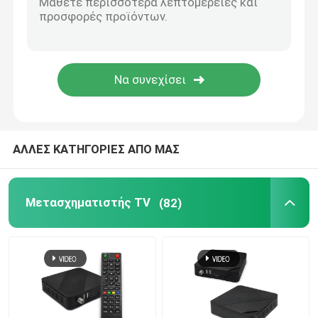
Κιβώτιο TV T2 DVB
Φορέας IPTV M3U
Μετασχηματιστής Linux IPTV
ΑΛΛΕΣ ΚΑΤΗΓΟΡΙΕΣ ΑΠΟ ΜΑΣ
Καλωδιακός δέκτης DVB C
Μετασχηματιστής TV
(82)