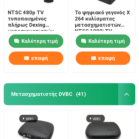
NTSC 480p TV
Το ψηφιακό γεγονός Χ
τυποποιημένος
264 κυλίσματος
πλήρως Dexing
μετασχηματιστών
μετασχηματιστών
NTSC 1080i TV
ραδιο
αποκωδικοποιεί
Καλύτερη τιμή
Καλύτερη τιμή
μετασχηματιστής
εικόνας DVB Γ
επαφή
επαφή
Μετασχηματιστής DVBC
(41)