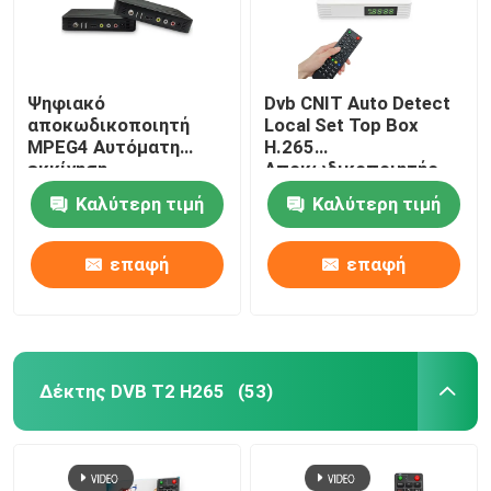
Ψηφιακό
Dvb CNIT Auto Detect
αποκωδικοποιητή
Local Set Top Box
MPEG4 Αυτόματη
H.265
εκκίνηση
Αποκωδικοποιητής
αποκωδικοποιητή
εικόνων
Καλύτερη τιμή
Καλύτερη τιμή
CAS Set Top Box
επαφή
επαφή
Δέκτης DVB T2 H265
(53)