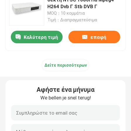
H264 Dvb Γ Stb DVB Γ
MOQ：10 κομμάτια
Μετασχηματιστής καλωδίων
Τιμή：Διαπραγματεύσιμα
Mpeg4 μετασχηματιστής
Καλύτερη τιμή
επαφή
Δέκτης DVB T2 H265
Δείτε περισσότερων
Κιβώτιο Linux IPTV
Αφήστε ένα μήνυμα
Δέκτης DVB C
We bellen je snel terug!
Set Top Box HD HEVC
Αποκωδικοποιητής DVB C