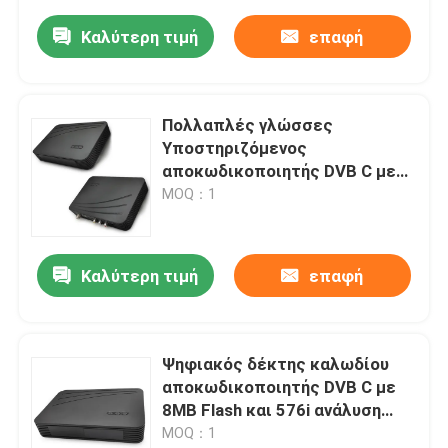
Καλύτερη τιμή
επαφή
Πολλαπλές γλώσσες
Υποστηριζόμενος
αποκωδικοποιητής DVB C με
πρίζα 12V 1A
MOQ：1
Καλύτερη τιμή
επαφή
Ψηφιακός δέκτης καλωδίου
αποκωδικοποιητής DVB C με
8MB Flash και 576i ανάλυση
βίντεο
MOQ：1