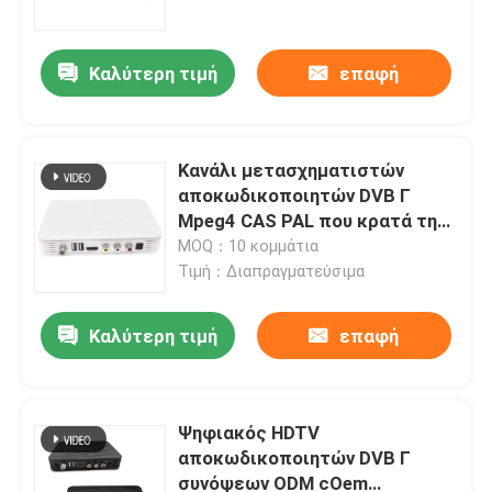
Καλύτερη τιμή
επαφή
Κανάλι μετασχηματιστών
αποκωδικοποιητών DVB Γ
Mpeg4 CAS PAL που κρατά τη
έξυπνη κάρτα DVB Γ
MOQ：10 κομμάτια
Τιμή：Διαπραγματεύσιμα
Καλύτερη τιμή
επαφή
Αρχική Σελίδα
Προϊόντα
Ψηφιακός HDTV
αποκωδικοποιητών DVB Γ
συνόψεων ODM cOem
Εμφάνιση VR