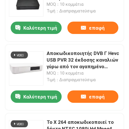
κιβωτίων αποκωδικοποιητών
MOQ：10 κομμάτια
καλωδιακής τηλεόρασης
Τιμή：Διαπραγματεύσιμα
Σχετικά με εμάς
Καλύτερη τιμή
επαφή
Γύρος εργοστασίων
Ποιοτικός έλεγχος
Αποκωδικοποιητής DVB Γ Hevc
USB PVR 32 έκδοσης καναλιών
γύρω από τον αγαπημένο
επαφή
μετασχηματιστή Ntsc ομάδας
MOQ：10 κομμάτια
Τιμή：Διαπραγματεύσιμα
Ζητήστε ένα απόσπασμα
Καλύτερη τιμή
επαφή
Μετασχηματιστής TV
Το Χ 264 αποκωδικοποιεί το
Μετασχηματιστής DVBC
δέκτη NTSC 1080i Hd Mpeg4