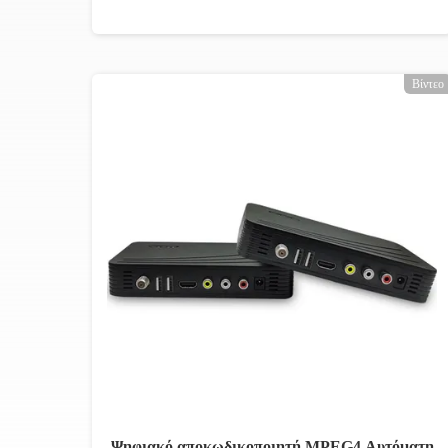
Βίντεο
Ψηφιακό αποκωδικοποιητή MPEG4 Αυτόματη