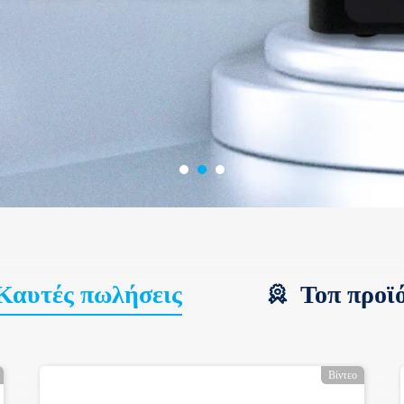
Καυτές πωλήσεις
Τοπ προϊ
Βίντεο