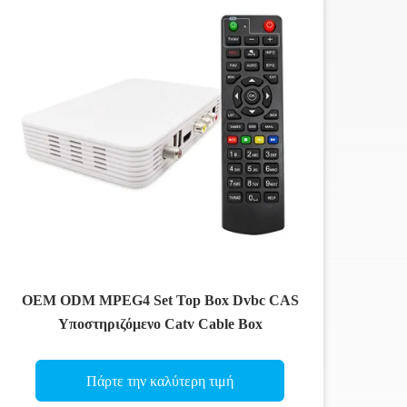
OEM ODM MPEG4 Set Top Box Dvbc CAS
Υποστηριζόμενο Catv Cable Box
Πάρτε την καλύτερη τιμή