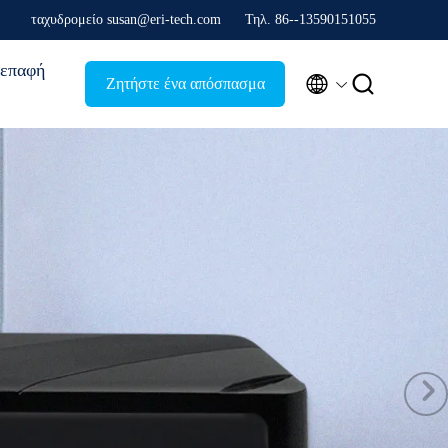
ταχυδρομείο susan@eri-tech.com
Τηλ. 86--13590151055
επαφή


Ζητήστε ένα απόσπασμα
