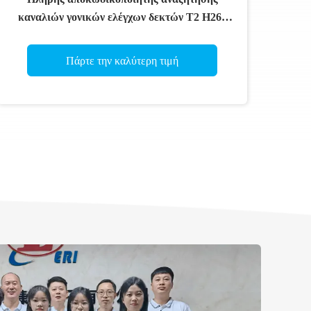
καναλιών γονικών ελέγχων δεκτών T2 H265
MP3 αυτός-AAC DVB
Πάρτε την καλύτερη τιμή