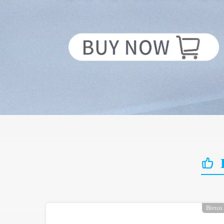
Βίντεο