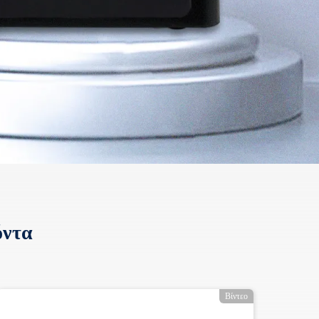
όντα
Βίντεο