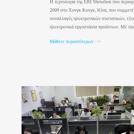
Η τεχνολογία της ERI Shenzhen που περιορί
2009 στο Χονγκ Κονγκ, Κίνα, που συμμετέχ
συναλλαγές ηλεκτρονικών συστατικών, εξυ
ηλεκτρονικά εργοστάσια προϊόντων. Με την
αύξηση στην αγορά απαίτησης εξωτερικού ε
Μάθετε περισσότερων
>
>
διεθνές εμπόριο μας το 2012, που εξυπηρετε
από την Ινδία, τον Καναδά, τις Ηνωμένες Πο
Με τη σε βάθος συνεργασία με τους πελ...