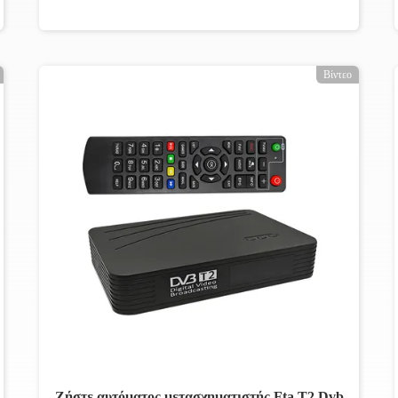
Βίντεο
Ζήστε αυτόματος μετασχηματιστής Fta T2 Dvb