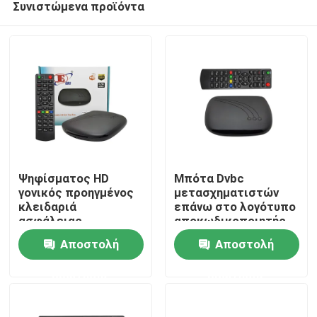
Συνιστώμενα προϊόντα
Ψηφίσματος HD
Μπότα Dvbc
γονικός προηγμένος
μετασχηματιστών
κλειδαριά
επάνω στο λογότυπο
ασφάλειας
αποκωδικοποιητής
Αρχική Σελίδα
αποκωδικοποιητής
Hevc 256 7 ημερών
Αποστολή
Αποστολή
TV υποστήριξης
EPG
ψηφιακός
Προϊόντα
ερώτησης
ερώτησης
Εμφάνιση VR