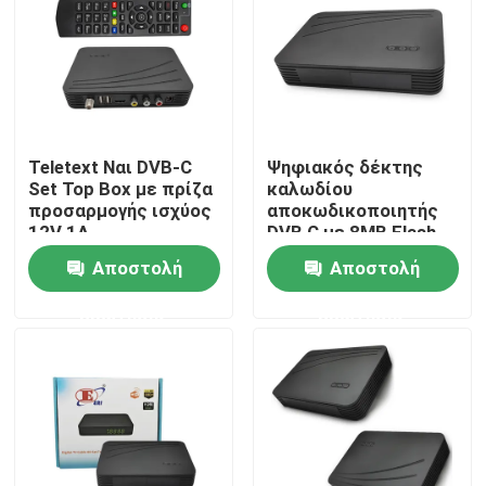
Σχετικά με εμάς
Γύρος εργοστασίων
Teletext Ναι DVB-C
Ψηφιακός δέκτης
Set Top Box με πρίζα
καλωδίου
Ποιοτικός έλεγχος
προσαρμογής ισχύος
αποκωδικοποιητής
12V 1A
DVB C με 8MB Flash
και 576i ανάλυση
Αποστολή
Αποστολή
επαφή
βίντεο
ερώτησης
ερώτησης
Ζητήστε ένα απόσπασμα
Μετασχηματιστής TV
Μετασχηματιστής DVBC