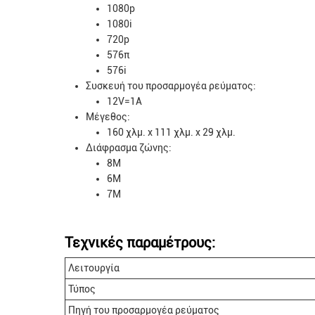
1080p
1080i
720p
576π
576i
Συσκευή του προσαρμογέα ρεύματος:
12V=1A
Μέγεθος:
160 χλμ. x 111 χλμ. x 29 χλμ.
Διάφρασμα ζώνης:
8M
6M
7M
Τεχνικές παραμέτρους:
Λειτουργία
Τύπος
Πηγή του προσαρμογέα ρεύματος