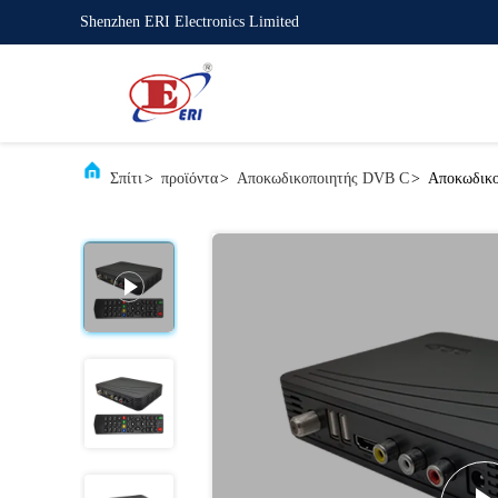
Shenzhen ERI Electronics Limited
Σπίτι
>
προϊόντα
>
Αποκωδικοποιητής DVB C
>
Αποκωδικο