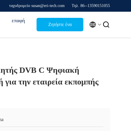
ταχυδρομείο susan@eri-tech.com
Τηλ. 86--13590151055
επαφή


Ζητήστε ένα
απόσπασμα
ιητής DVB C Ψηφιακή
 για την εταιρεία εκπομπής
na