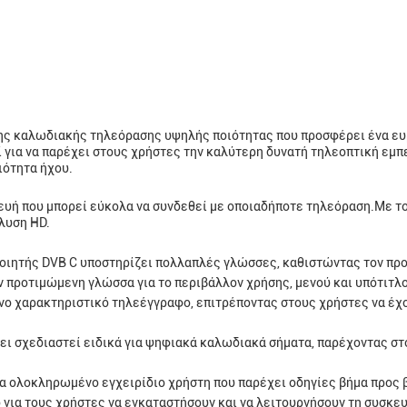
ης καλωδιακής τηλεόρασης υψηλής ποιότητας που προσφέρει ένα ευ
 για να παρέχει στους χρήστες την καλύτερη δυνατή τηλεοπτική εμπει
ιότητα ήχου.
κευή που μπορεί εύκολα να συνδεθεί με οποιαδήποτε τηλεόραση.Με το
λυση HD.
ητής DVB C υποστηρίζει πολλαπλές γλώσσες, καθιστώντας τον προσ
ν προτιμώμενη γλώσσα για το περιβάλλον χρήσης, μενού και υπότιτλ
νο χαρακτηριστικό τηλεέγγραφο, επιτρέποντας στους χρήστες να έχ
ι σχεδιαστεί ειδικά για ψηφιακά καλωδιακά σήματα, παρέχοντας στο
ένα ολοκληρωμένο εγχειρίδιο χρήστη που παρέχει οδηγίες βήμα προς 
για τους χρήστες να εγκαταστήσουν και να λειτουργήσουν τη συσκε