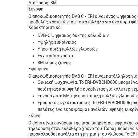
Διάφραση: 8M
Σύνοψη
Ο αποκωδικοποιητής DVB C - ERI είναι ένας ψηφιακός
προβολής.καθιστώντας το κατάλληλο για ένα ευρύ φά
Χαρακτηριστικά
DVB-C ψηφιακός δέκτης καλωδίων
Υψηλής ευκρίνειας
Υποστήριξη πολλών γλωσσών
Εγχειρίδιο χρήστη
8M εύρος ζώνης
Εφαρμογή
Ο αποκωδικοποιητής DVB C - ERI είναι κατάλληλος γι
Οικιακή ψυχαγωγία: Το ERI-DVBCHD006 μπορεί να
ποιότητας και υψηλής ευκρίνειας για καλύτερη ε
Ξενοδοχεία: Με την υποστήριξη πολλών γλωσσών, 
Εμπορικές εγκαταστάσεις: Το ERI-DVBCHD006 μπορ
πελάτες ένα ευρύ φάσμα καναλιών υψηλής ευκρίνε
Σκηνή
Ο John είναι συνδρομητής μιας υπηρεσίας ψηφιακής κα
τηλεόραση στον ελεύθερο χρόνο του.Τώρα μπορεί να έ
παρακολουθεί κανάλια στη μητρική του γλώσσα.Το ERI-