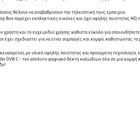
 όσους θέλουν να αναβαθμίσουν την τηλεοπτική τους εμπειρία.
op Box παρέχει εκπληκτικές εικόνες και ήχο υψηλής ποιότητας HD, 
ον χρήστη και το εγχειρίδιο χρήσης καθιστά εύκολο για οποιονδήποτε
ox έχει σχεδιαστεί για να είναι συμπαγές και κομψό, καθιστώντας το
σκευασμένος με υλικά υψηλής ποιότητας και προηγμένη τεχνολογία, 
der DVB C - τον απόλυτο ψηφιακό δέκτη καλωδίων.όλα σε μια κομψή 
δο!