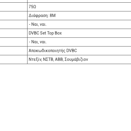
75Ω
Διάφραση: 8M
- Ναι, ναι.
DVBC Set Top Box
- Ναι, ναι.
Αποκωδικοποιητής DVBC
Ντεξίν, ΝΣΤΒ, ΑΒΒ, Σουμάβιζιον