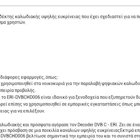
 δέκτης καλωδιακής υψηλής ευκρίνειας που έχει σχεδιαστεί για να 
σμα χρηστών.
α διάφορες εφαρμογές, όπως:
 χρησιμοποιηθεί στα νοικοκυριά για την παραλαβή ψηφιακών καλωδ
μπειρία προβολής.
το ERI-DVBCHD006 είναι ιδανικό για ξενοδοχεία που εξυπηρετούν δι
εί επίσης να χρησιμοποιηθεί σε εμπορικές εγκαταστάσεις όπως μπα
ιας για να επιλέξουν.
λωδιακής και πρόσφατα αγόρασε τον Decoder DVB C - ERI. Ζει σε ένα
χει πρόσβαση σε μια ποικιλία καναλιών υψηλής ευκρίνειαςΕκτιμά ε
DVBCHD006 βελτίωσε σημαντικά την εμπειρία του και το συνιστά στου