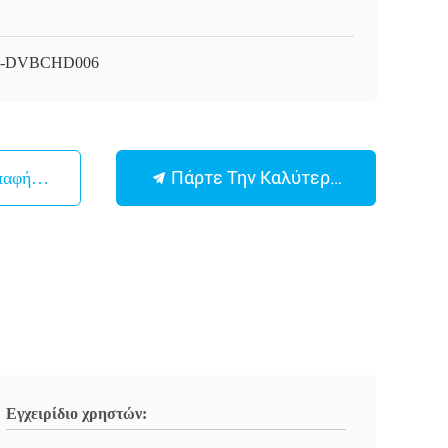
I-DVBCHD006
Πάρτε Την Καλύτερη Τιμή
παφή Με
Εγχειρίδιο χρηστών: