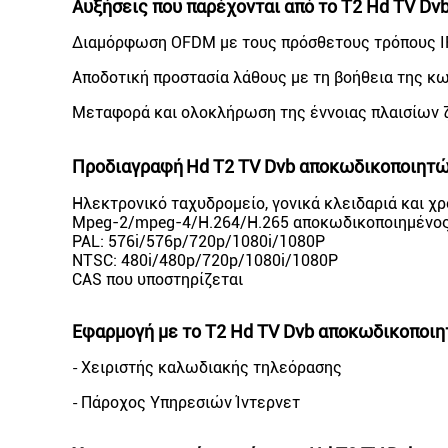
Αυξήσεις που παρέχονται από το T2 Hd TV Dv
Διαμόρφωση OFDM με τους πρόσθετους τρόπους I
Αποδοτική προστασία λάθους με τη βοήθεια της κ
Μεταφορά και ολοκλήρωση της έννοιας πλαισίων
Προδιαγραφή
Hd T2 TV Dvb αποκωδικοποιητ
Ηλεκτρονικό ταχυδρομείο, γονικά κλειδαριά και χ
Mpeg-2/mpeg-4/H.264/H.265 αποκωδικοποιημένο
PAL: 576i/576p/720p/1080i/1080P
NTSC: 480i/480p/720p/1080i/1080P
CAS που υποστηρίζεται
Εφαρμογή με το T2 Hd TV Dvb αποκωδικοποιη
Χειριστής καλωδιακής τηλεόρασης
-
Πάροχος Υπηρεσιών Ίντερνετ
-