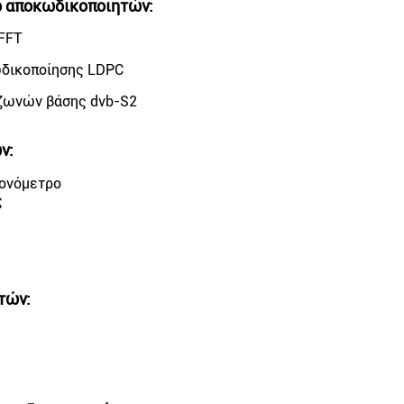
b αποκωδικοποιητών:
FFT
ωδικοποίησης LDPC
 ζωνών βάσης dvb-S2
ών
:
ρονόμετρο
ς
τών: