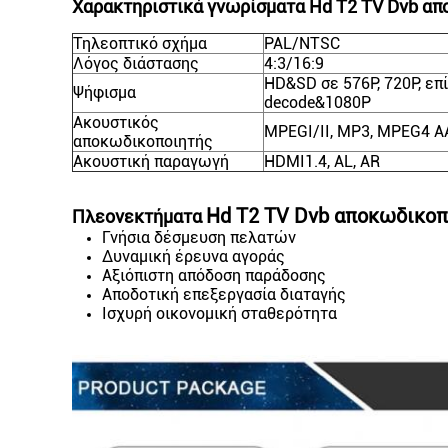
Χαρακτηριστικά γνωρίσματα Hd T2 TV Dvb α
Τηλεοπτικό σχήμα
PAL/NTSC
Λόγος διάστασης
4:3/16:9
HD&SD σε 576P, 720P, επί
Ψήφισμα
decode&1080P
Ακουστικός
MPEGI/II, MP3, MPEG4 
αποκωδικοποιητής
Ακουστική παραγωγή
HDMI1.4, AL, AR
Hd T2 TV Dvb αποκωδικο
Πλεονεκτήματα
Γνήσια δέσμευση πελατών
Δυναμική έρευνα αγοράς
Αξιόπιστη απόδοση παράδοσης
Αποδοτική επεξεργασία διαταγής
Ισχυρή οικονομική σταθερότητα