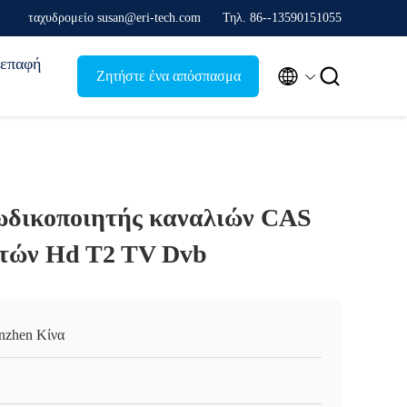
ταχυδρομείο susan@eri-tech.com
Τηλ. 86--13590151055
επαφή


Ζητήστε ένα απόσπασμα
ωδικοποιητής καναλιών CAS
τών Hd T2 TV Dvb
nzhen Κίνα