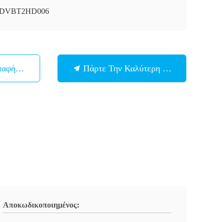
i-DVBT2HD006
παφή Με
Πάρτε Την Καλύτερη Τιμή
Αποκωδικοποιημένος: