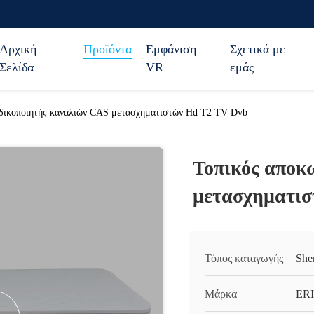
Αρχική
Προϊόντα
Εμφάνιση
Σχετικά με
Σελίδα
VR
εμάς
δικοποιητής καναλιών CAS μετασχηματιστών Hd T2 TV Dvb
Τοπικός αποκ
μετασχηματισ
Τόπος καταγωγής
She
Μάρκα
ERI