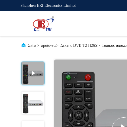
Shenzhen ERI Electronics Limited
Σπίτι
>
προϊόντα
>
Δέκτης DVB T2 H265
>
Τοπικός αποκω