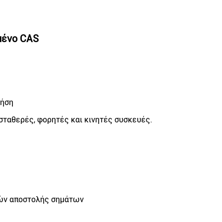
μένο CAS
ρήση
σταθερές, φορητές και κινητές συσκευές.
υών αποστολής σημάτων