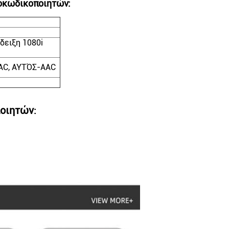
ποκωδικοποιητών:
δειξη 1080i
AAC, ΑΥΤΌΣ-AAC
ποιητών
: