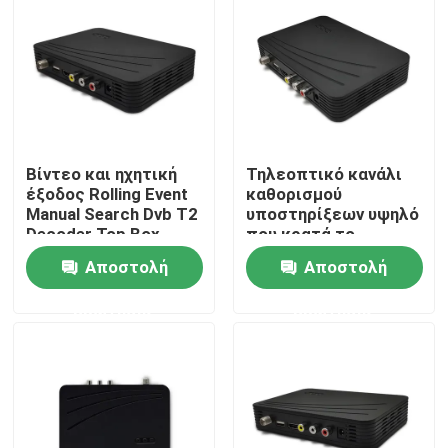
Σχετικά με εμάς
Γύρος εργοστασίων
Βίντεο και ηχητική
Τηλεοπτικό κανάλι
Ποιοτικός έλεγχος
έξοδος Rolling Event
καθορισμού
Manual Search Dvb T2
υποστηρίξεων υψηλό
Decoder Top Box
που κρατά το
επαφή
μετασχηματιστή T2
Αποστολή
Αποστολή
Dvb βελτίωσης STB
ερώτησης
ερώτησης
Ζητήστε ένα απόσπασμα
Μετασχηματιστής TV
Μετασχηματιστής DVBC