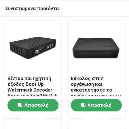
Συνιστώμενα προϊόντα
Βίντεο και ηχητική
Εύκολος στην
έξοδος Boot Up
οργάνωση και
Watermark Decoder
εγκαταστήστε το
Αρχική Σελίδα
Υποστήριξη H265 Dvb
κανάλι κρατώντας το
T2 Tv Box 4 3/16 9
χειρωνακτικό
Αποστολή
Αποστολή
Αναλογία όψεων
μετασχηματιστή T2
Προϊόντα
Dvb αναζήτησης
ερώτησης
ερώτησης
Εμφάνιση VR