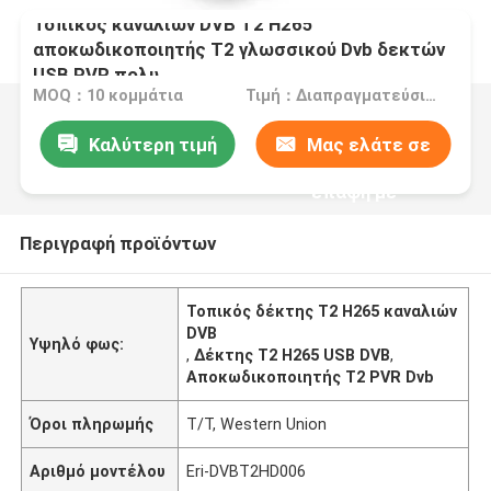
Τοπικός καναλιών DVB T2 H265
αποκωδικοποιητής T2 γλωσσικού Dvb δεκτών
USB PVR πολυ
MOQ：10 κομμάτια
Τιμή：Διαπραγματεύσιμα
Καλύτερη τιμή
Μας ελάτε σε
επαφή με
Περιγραφή προϊόντων
Τοπικός δέκτης T2 H265 καναλιών
DVB
Υψηλό φως:
,
Δέκτης T2 H265 USB DVB
,
Αποκωδικοποιητής T2 PVR Dvb
Όροι πληρωμής
T/T, Western Union
Αριθμό μοντέλου
Eri-DVBT2HD006