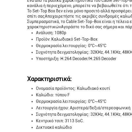
Ένα από τα βασικά χαρακτηριστικά του Cable Set-Top-
κανάλια ή περιεχόμενο, μπορείτε να βεβαιωθείτε ότι 
Το Set-Top Box δεν είναι μόνο προσιτό αλλά προσφέρει
σπίτι σαςΑποχαιρετήστε τις ακριβές συνδρομές καλωδ
Συμπερασματικά, το Cable Set-Top-Box είναι η τέλεια 
χαρακτηριστικώνΑγοράστε το δικό σας σήμερα και πάρτ
Ανάλυση: 1080p
Προϊόν: Καλωδιακό Set-Top-Box
Θερμοκρασία λειτουργίας: 0°C~45°C
Συχνότητα δειγματοληψίας: 32KHz, 44.1KHz, 48K
Υποστήριξη: H.264 Decoder/H.265 Decoder
Χαρακτηριστικά:
Ονομασία προϊόντος: Καλωδιακό κουτί
Καλώδιο: τύπου F
Θερμοκρασία λειτουργίας: 0°C~45°C
Λειτουργία ήχου: Αριστερά/δεξιά/στερεοφωνική
Συχνότητα δειγματοληψίας: 32KHz, 44.1KHz, 48K
Κεντρικό τσιπ: 3113 SoC.
Δικτυακό καλώδιο