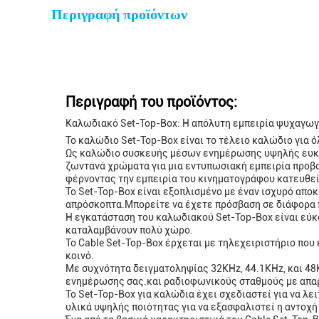
Περιγραφή προϊόντων
Περιγραφή του προϊόντος:
Καλωδιακό Set-Top-Box: Η απόλυτη εμπειρία ψυχαγωγ
Το καλώδιο Set-Top-Box είναι το τέλειο καλώδιο για ό
Ως καλώδιο συσκευής μέσων ενημέρωσης υψηλής ευκρί
ζωντανά χρώματα για μια εντυπωσιακή εμπειρία προβολ
φέρνοντας την εμπειρία του κινηματογράφου κατευθεί
Το Set-Top-Box είναι εξοπλισμένο με έναν ισχυρό απ
απρόσκοπτα.Μπορείτε να έχετε πρόσβαση σε διάφορα π
Η εγκατάσταση του καλωδιακού Set-Top-Box είναι εύκο
καταλαμβάνουν πολύ χώρο.
Το Cable Set-Top-Box έρχεται με τηλεχειριστήριο που
κοινό.
Με συχνότητα δειγματοληψίας 32KHz, 44.1KHz, και 48K
ενημέρωσης σας.και ραδιοφωνικούς σταθμούς με απα
Το Set-Top-Box για καλώδια έχει σχεδιαστεί για να λε
υλικά υψηλής ποιότητας για να εξασφαλιστεί η αντοχή