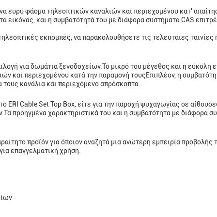
 ένα ευρύ φάσμα τηλεοπτικών καναλιών και περιεχομένου κατ' απαίτησ
τα εικόνας, και η συμβατότητά του με διάφορα συστήματα CAS επιτρ
ηλεοπτικές εκπομπές, να παρακολουθήσετε τις τελευταίες ταινίες ή
 επιλογή για δωμάτια ξενοδοχείων.Το μικρό του μέγεθος και η εύκολη 
ών και περιεχομένου κατά την παραμονή τουςΕπιπλέον, η συμβατότητ
 τους κανάλια και περιεχόμενο απρόσκοπτα.
ο ERI Cable Set Top Box, είτε για την παροχή ψυχαγωγίας σε αίθουσ
.Τα προηγμένα χαρακτηριστικά του και η συμβατότητα με διάφορα συ
απαραίτητο προϊόν για όποιον αναζητά μια ανώτερη εμπειρία προβολ
για επαγγελματική χρήση.
δίων