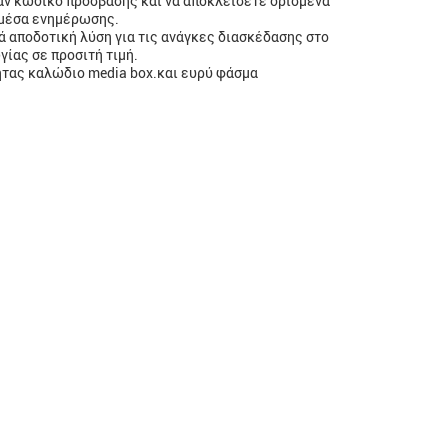
έναν κωδικό πρόσβασης και να αποκλείσετε ορισμένα
ς μέσα ενημέρωσης.
κά αποδοτική λύση για τις ανάγκες διασκέδασης στο
ίας σε προσιτή τιμή.
τητας καλώδιο media box.και ευρύ φάσμα