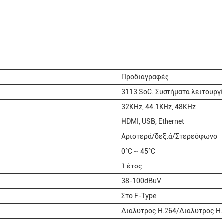
Προδιαγραφές
3113 SoC. Συστήματα λειτουργ
32KHz, 44.1KHz, 48KHz
HDMI, USB, Ethernet
Αριστερά/δεξιά/Στερεόφωνο
0°C ~ 45°C
1 έτος
38-100dBuV
Στο F-Type
Διάλυτρος H.264/Διάλυτρος H