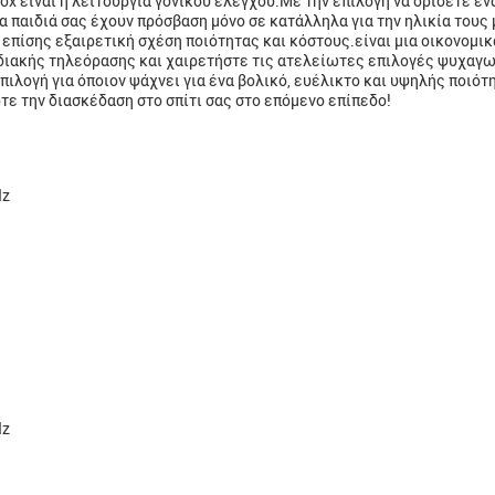
Box είναι η λειτουργία γονικού ελέγχου.Με την επιλογή να ορίσετε 
τα παιδιά σας έχουν πρόσβαση μόνο σε κατάλληλα για την ηλικία του
 επίσης εξαιρετική σχέση ποιότητας και κόστους.είναι μια οικονομι
ιακής τηλεόρασης και χαιρετήστε τις ατελείωτες επιλογές ψυχαγωγ
επιλογή για όποιον ψάχνει για ένα βολικό, ευέλικτο και υψηλής ποιό
ε την διασκέδαση στο σπίτι σας στο επόμενο επίπεδο!
Hz
Hz