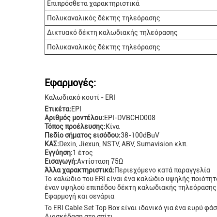
Επιπρόσθετα χαρακτηριστικά
Πολυκαναλικός δέκτης τηλεόρασης
Δικτυακό δέκτη καλωδιακής τηλεόρασης
Πολυκαναλικός δέκτης τηλεόρασης
Εφαρμογές:
Καλωδιακό κουτί - ERI
Ετικέτα:
ΕΡΙ
Αριθμός μοντέλου:
ΕΡΙ-DVBCHD008
Τόπος προέλευσης:
Κίνα
Πεδίο σήματος εισόδου:
38-100dBuV
ΚΑΣ:
Dexin, Jiexun, NSTV, ABV, Sumavision κλπ.
Εγγύηση:
1 έτος
Εισαγωγή:
Αντίσταση 75Ω
Άλλα χαρακτηριστικά:
Περιεχόμενο κατά παραγγελία
Το καλώδιο του ERI είναι ένα καλώδιο υψηλής ποιότητα
έναν υψηλού επιπέδου δέκτη καλωδιακής τηλεόρασης.
Εφαρμογή και σενάρια
Το ERI Cable Set Top Box είναι ιδανικό για ένα ευρύ 
Διασκέδαση στο σπίτι