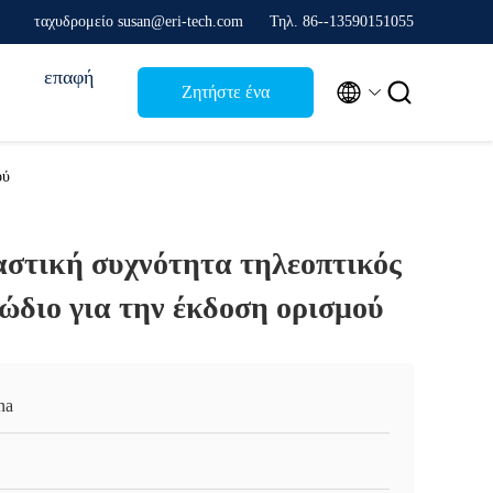
ταχυδρομείο susan@eri-tech.com
Τηλ. 86--13590151055
επαφή


Ζητήστε ένα
απόσπασμα
ού
στική συχνότητα τηλεοπτικός
ώδιο για την έκδοση ορισμού
na