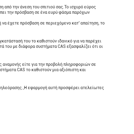
η από την άνεση του σπιτιού σας.Το ισχυρό εύρος
έπει την πρόσβαση σε ένα ευρύ φάσμα παρόχων
 να έχετε πρόσβαση σε περιεχόμενο κατ' απαίτηση, το
εγκατάστασή του το καθιστούν ιδανικό για να παρέχει
ά του με διάφορα συστήματα CAS εξασφαλίζει ότι οι
ες αναμονής είτε για την προβολή πληροφοριών σε
στήματα CAS το καθιστούν μια αξιόπιστη και
ής τηλεόρασης.,Η εφαρμογή αυτή προσφέρει ατελείωτες