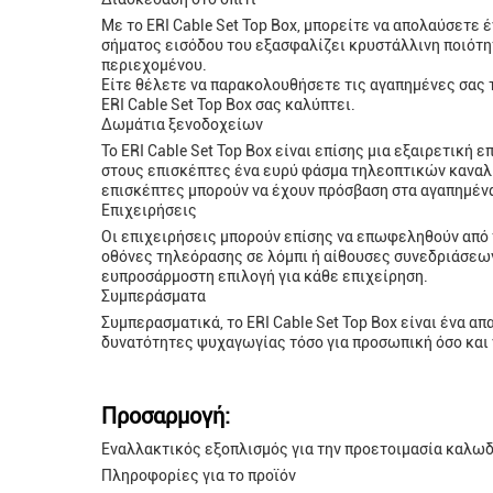
Με το ERI Cable Set Top Box, μπορείτε να απολαύσετε
σήματος εισόδου του εξασφαλίζει κρυστάλλινη ποιότη
περιεχομένου.
Είτε θέλετε να παρακολουθήσετε τις αγαπημένες σας τ
ERI Cable Set Top Box σας καλύπτει.
Δωμάτια ξενοδοχείων
Το ERI Cable Set Top Box είναι επίσης μια εξαιρετική
στους επισκέπτες ένα ευρύ φάσμα τηλεοπτικών καναλι
επισκέπτες μπορούν να έχουν πρόσβαση στα αγαπημένα
Επιχειρήσεις
Οι επιχειρήσεις μπορούν επίσης να επωφεληθούν από τ
οθόνες τηλεόρασης σε λόμπι ή αίθουσες συνεδριάσεων
ευπροσάρμοστη επιλογή για κάθε επιχείρηση.
Συμπεράσματα
Συμπερασματικά, το ERI Cable Set Top Box είναι ένα 
δυνατότητες ψυχαγωγίας τόσο για προσωπική όσο και 
Προσαρμογή:
Εναλλακτικός εξοπλισμός για την προετοιμασία καλω
Πληροφορίες για το προϊόν