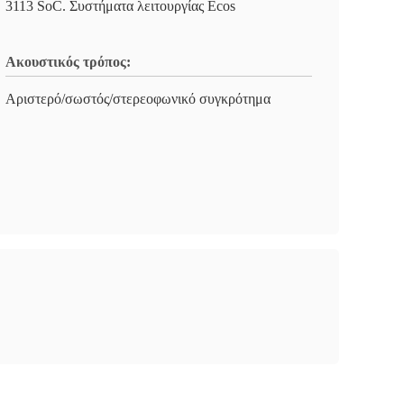
3113 SoC. Συστήματα λειτουργίας Ecos
Ακουστικός τρόπος:
Αριστερό/σωστός/στερεοφωνικό συγκρότημα