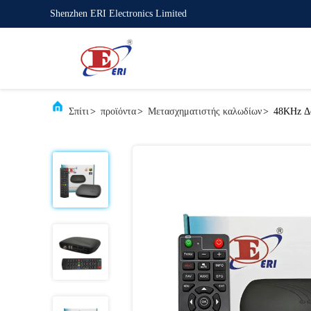
Shenzhen ERI Electronics Limited
Σπίτι
>
προϊόντα
>
Μετασχηματιστής καλωδίων
>
48KHz Δο