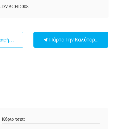
I-DVBCHD008
Πάρτε Την Καλύτερη Τιμή
παφή Με
Κύριο τσιπ: