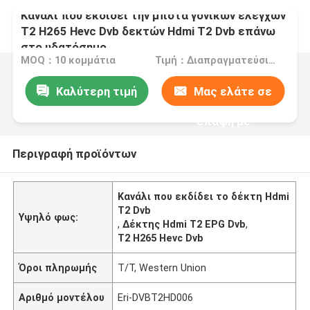
Κανάλι που εκδίδει την μπότα γονικών ελέγχων
T2 H265 Hevc Dvb δεκτών Hdmi T2 Dvb επάνω
στο υδατόσημο
MOQ：10 κομμάτια
Τιμή：Διαπραγματεύσιμα
Καλύτερη τιμή
Μας ελάτε σε
επαφή με
Περιγραφή προϊόντων
Κανάλι που εκδίδει το δέκτη Hdmi
T2 Dvb
Υψηλό φως:
,
Δέκτης Hdmi T2 EPG Dvb
,
T2 H265 Hevc Dvb
Όροι πληρωμής
T/T, Western Union
Αριθμό μοντέλου
Eri-DVBT2HD006