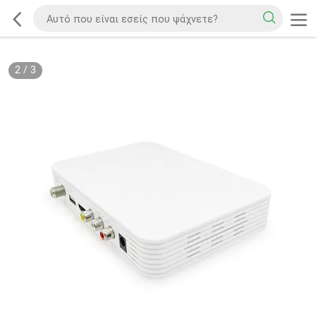
2
/
3