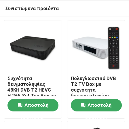
Συνιστώμενα προϊόντα
Συχνότητα
Πολυγλωσσικό DVB
δειγματοληψίας
T2 TV Box με
48KH DVB T2 HEVC
συχνότητα
Αρχική Σελίδα
H.265 Set Top Box με
δειγματοληψίας
σύνδεση USB
32KHz 44,1KHz 48KHz
Αποστολή
Αποστολή
Προϊόντα
ερώτησης
ερώτησης
Εμφάνιση VR