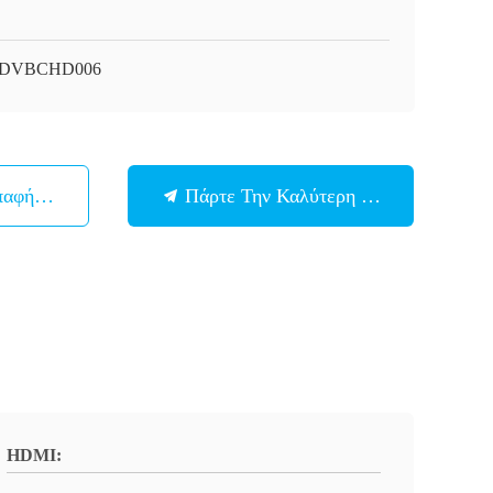
i-DVBCHD006
παφή Με
Πάρτε Την Καλύτερη Τιμή
HDMI: