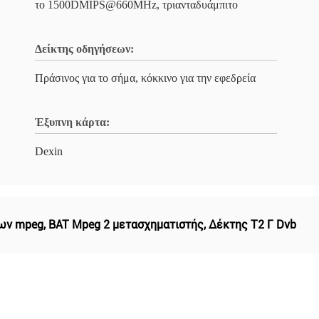
το 1500DMIPS@660MHz, τριανταδυάμπιτο
Δείκτης οδηγήσεων:
Πράσινος για το σήμα, κόκκινο για την εφεδρεία
Έξυπνη κάρτα:
Dexin
νων mpeg
,
BAT Mpeg 2 μετασχηματιστής
,
Δέκτης T2 Γ Dvb