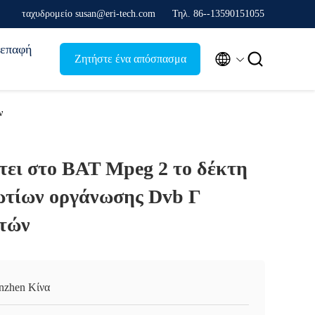
ταχυδρομείο susan@eri-tech.com
Τηλ. 86--13590151055
επαφή


Ζητήστε ένα απόσπασμα
ν
τει στο BAT Mpeg 2 το δέκτη
ωτίων οργάνωσης Dvb Γ
τών
nzhen Κίνα