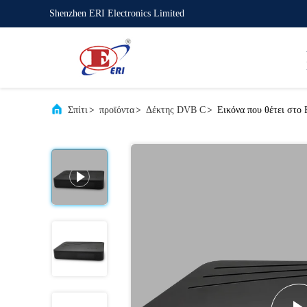
Shenzhen ERI Electronics Limited
Σπίτι
>
προϊόντα
>
Δέκτης DVB C
>
Εικόνα που θέτει στο