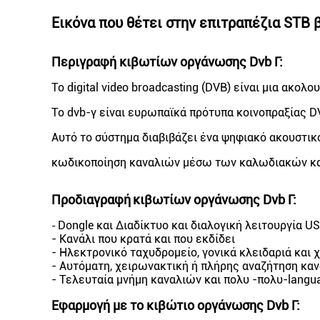
Εικόνα που θέτει στην επιτραπέζια STB
Περιγραφή κιβωτίων οργάνωσης Dvb Γ:
Το digital video broadcasting (DVB) είναι μια ακ
Το dvb-γ είναι ευρωπαϊκά πρότυπα κοινοπραξίας 
Αυτό το σύστημα διαβιβάζει ένα ψηφιακό ακουστι
κωδικοποίηση καναλιών μέσω των καλωδιακών κ
Προδιαγραφή
κιβωτίων οργάνωσης Dvb Γ
:
Dongle και Διαδίκτυο και διαλογική λειτουργία U
-
- Κανάλι που κρατά και που εκδίδει
- Ηλεκτρονικό ταχυδρομείο, γονικά κλειδαριά και
- Αυτόματη, χειρωνακτική ή πλήρης αναζήτηση κα
- Τελευταία μνήμη καναλιών και πολυ -πολυ-langu
Εφαρμογή με
το κιβώτιο οργάνωσης Dvb Γ
: