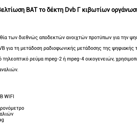
 βελτίωση BAT το δέκτη Dvb Γ κιβωτίων οργάνωσ
ολουθία των διεθνώς αποδεκτών ανοιχτών προτύπων για την ψ
DVB για τη μετάδοση ραδιοφωνικής μετάδοσης της ψηφιακής 
κό τηλεοπτικό ρεύμα mpeg-2 ή mpeg-4 οικογενειών, χρησιμ
αναλιών.
SB WIFI
 χρονόμετρο
ναλιών
ag