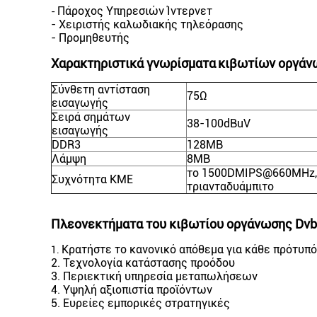
Πάροχος Υπηρεσιών Ίντερνετ
-
- Χειριστής καλωδιακής τηλεόρασης
- Προμηθευτής
Χαρακτηριστικά γνωρίσματα
κιβωτίων οργάνω
Σύνθετη αντίσταση
75Ω
εισαγωγής
Σειρά σημάτων
38-100dBuV
εισαγωγής
DDR3
128MB
Λάμψη
8MB
το 1500DMIPS@660MHz,
Συχνότητα ΚΜΕ
τριανταδυάμπιτο
Πλεονεκτήματα
του κιβωτίου οργάνωσης Dvb
Κρατήστε το κανονικό απόθεμα για κάθε πρότυπό 
1.
2. Τεχνολογία κατάστασης προόδου
3. Περιεκτική υπηρεσία μεταπωλήσεων
4. Υψηλή αξιοπιστία προϊόντων
5. Ευρείες εμπορικές στρατηγικές