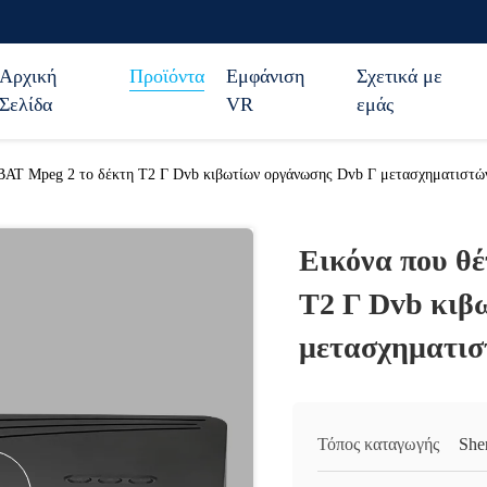
Αρχική
Προϊόντα
Εμφάνιση
Σχετικά με
Σελίδα
VR
εμάς
 BAT Mpeg 2 το δέκτη T2 Γ Dvb κιβωτίων οργάνωσης Dvb Γ μετασχηματιστώ
Εικόνα που θέ
T2 Γ Dvb κιβ
μετασχηματισ
Τόπος καταγωγής
She