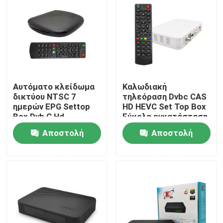
Σχετικά με εμάς
Γύρος εργοστασίων
Αυτόματο κλείδωμα
Καλωδιακή
Ποιοτικός έλεγχος
δικτύου NTSC 7
τηλεόραση Dvbc CAS
ημερών EPG Settop
HD HEVC Set Top Box
Box Dvb C Hd
Εύκολη εγκατάσταση
επαφή
και εγκατάσταση
Αποστολή
Αποστολή
ερώτησης
ερώτησης
Ζητήστε ένα απόσπασμα
Μετασχηματιστής TV
Μετασχηματιστής DVBC