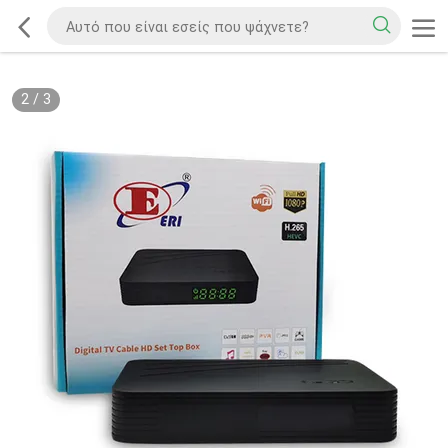
2
/
3