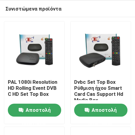
Συνιστώμενα προϊόντα
PAL 1080i Resolution
Dvbc Set Top Box
HD Rolling Event DVB
Ρύθμιση ήχου Smart
C HD Set Top Box
Card Cas Support Hd
Αρχική Σελίδα
Media Box
Αποστολή
Αποστολή
Προϊόντα
ερώτησης
ερώτησης
Εμφάνιση VR