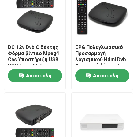
Σχετικά με εμάς
Γύρος εργοστασίων
DC 12v Dvb C δέκτης
EPG Πολυγλωσσικό
Φόρμα βίντεο Mpeg4
Προσαρμογή
Ποιοτικός έλεγχος
Cas Υποστήριξη USB
λογισμικού Hdmi Dvb
PVR Time Shift
Δικτυακό δέκτη Pvr
Time Shift
Αποστολή
Αποστολή
επαφή
ερώτησης
ερώτησης
Ζητήστε ένα απόσπασμα
Μετασχηματιστής TV
Μετασχηματιστής DVBC