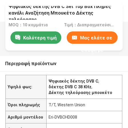
Ψηφιακός δέκτης DVB C Set Top Box Πλήρες
κανάλι Αναζήτηση Μπουκέτο Δέκτης
τηλεόρασης
MOQ：10 κομμάτια
Τιμή：Διαπραγματεύσιμα
Καλύτερη τιμή
Μας ελάτε σε
επαφή με
Περιγραφή προϊόντων
Ψηφιακός δέκτης DVB C
,
Υψηλό φως:
δέκτης DVB C 38 KHz
,
Δέκτης τηλεόρασης μπουκέτο
Όροι πληρωμής
T/T, Western Union
Αριθμό μοντέλου
Eri-DVBCHD008