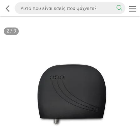
2
/
3