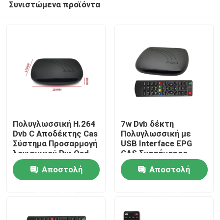
Συνιστώμενα προϊόντα
Πολυγλωσσική H.264
7w Dvb δέκτη
Dvb C Αποδέκτης Cas
Πολυγλωσσική με
Σύστημα Προσαρμογή
USB Interface EPG
λογισμικού Pvr Osd
CAS Συστήματος
Αρχική Σελίδα
Προσαρμογή
Αποστολή
Αποστολή
λογισμικού
Προϊόντα
ερώτησης
ερώτησης
Εμφάνιση VR