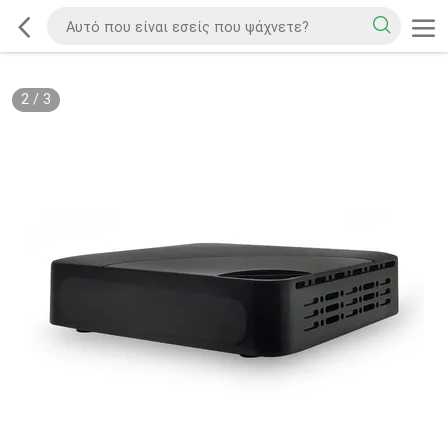
2
/
3