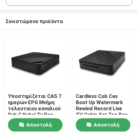
Συνιστώμενα προϊόντα
Υποστηρίζεται CAS 7
Cardless Cob Cas
Αρχική Σελίδα
ημερών EPG Μνήμη
Boot Up Watermark
τελευταίου καναλιού
Rewind Record Live
Dvb C Kabel Tv Box
TV Cable Set Top Box
Προϊόντα
Mpeg4 Hd
Αποστολή
Αποστολή
Εμφάνιση VR
ερώτησης
ερώτησης