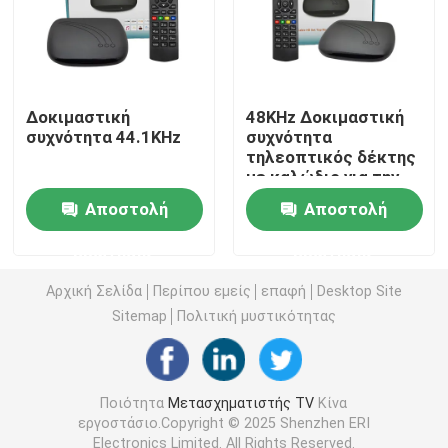
Μετασχηματιστής καλωδίων
Mpeg4 μετασχηματιστής
Δοκιμαστική
48KHz Δοκιμαστική
συχνότητα 44.1KHz
συχνότητα
τηλεοπτικός δέκτης
με καλώδιο για την
Δέκτης DVB T2 H265
έκδοση ορισμού
Αποστολή
Αποστολή
Κιβώτιο Linux IPTV
ερώτησης
ερώτησης
Αρχική Σελίδα
Περίπου εμείς
επαφή
Desktop Site
Δέκτης DVB C
Sitemap
Πολιτική μυστικότητας
Set Top Box HD HEVC
Ποιότητα
Μετασχηματιστής TV
Κίνα
εργοστάσιο.Copyright © 2025 Shenzhen ERI
Αποκωδικοποιητής DVB C
Electronics Limited. All Rights Reserved.