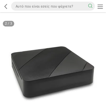
2
/
3