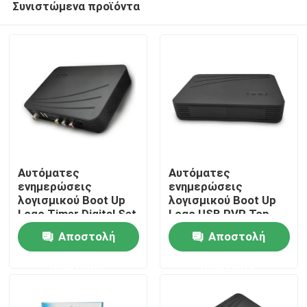
Συνιστώμενα προϊόντα
Αυτόματες
Αυτόματες
ενημερώσεις
ενημερώσεις
λογισμικού Boot Up
λογισμικού Boot Up
Logo Timer Digital Set
Logo USB PVR Top
Αρχική Σελίδα
Top Box Ψηφιακός
Box Tv Digital Cable
Αποστολή
Αποστολή
αποκωδικοποιητής
Set Top Box
τηλεόρασης
Προϊόντα
ερώτησης
ερώτησης
Εμφάνιση VR