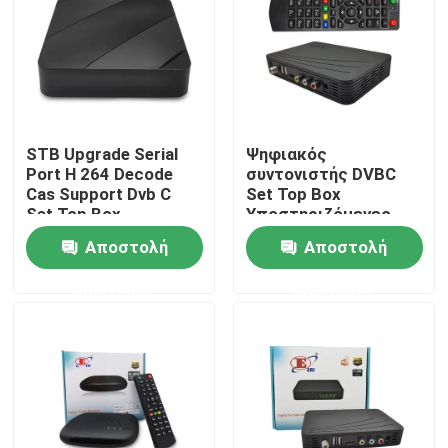
Σχετικά με εμάς
Γύρος εργοστασίων
STB Upgrade Serial
Ψηφιακός
Port H 264 Decode
συντονιστής DVBC
Ποιοτικός έλεγχος
Cas Support Dvb C
Set Top Box
Set Top Box
Υποστηριζόμενες
MP3 AAC WMA
Αποστολή
Αποστολή
επαφή
Φόρμημα ήχου
ερώτησης
ερώτησης
Ζητήστε ένα απόσπασμα
Μετασχηματιστής TV
Μετασχηματιστής DVBC