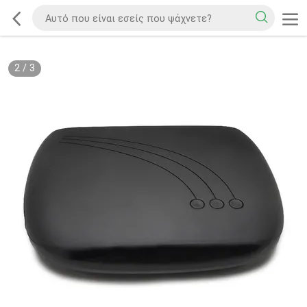
2
/
3