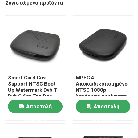
Συνιστώμενα προϊόντα
Smart Card Cas
MPEG 4
Support NTSC Boot
Αποκωδικοποιημένο
Up Watermark Dvb T
NTSC 1080p
Dvb C Set Top Box
λογότυπο εκκίνησης
Αρχική Σελίδα
Dvbc Hd Stb
Αποστολή
Αποστολή
Προϊόντα
ερώτησης
ερώτησης
Εμφάνιση VR