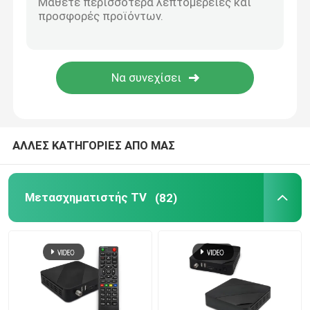
Κιβώτιο TV T2 DVB
Φορέας IPTV M3U
Μετασχηματιστής Linux IPTV
ΑΛΛΕΣ ΚΑΤΗΓΟΡΙΕΣ ΑΠΟ ΜΑΣ
Καλωδιακός δέκτης DVB C
Μετασχηματιστής TV
(82)