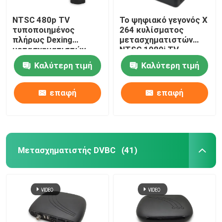
NTSC 480p TV
Το ψηφιακό γεγονός Χ
τυποποιημένος
264 κυλίσματος
πλήρως Dexing
μετασχηματιστών
μετασχηματιστών
NTSC 1080i TV
ραδιο
αποκωδικοποιεί
Καλύτερη τιμή
Καλύτερη τιμή
μετασχηματιστής
εικόνας DVB Γ
επαφή
επαφή
Μετασχηματιστής DVBC
(41)