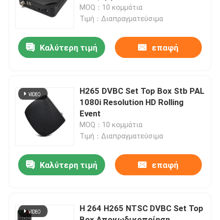
MOQ：10 κομμάτια
Τιμή：Διαπραγματεύσιμα
Σχετικά με εμάς
Καλύτερη τιμή
επαφή
Γύρος εργοστασίων
Ποιοτικός έλεγχος
H265 DVBC Set Top Box Stb PAL
1080i Resolution HD Rolling
Event
επαφή
MOQ：10 κομμάτια
Τιμή：Διαπραγματεύσιμα
Ζητήστε ένα απόσπασμα
Καλύτερη τιμή
επαφή
Μετασχηματιστής TV
H 264 H265 NTSC DVBC Set Top
Μετασχηματιστής DVBC
Box Αποκωδικοποίηση