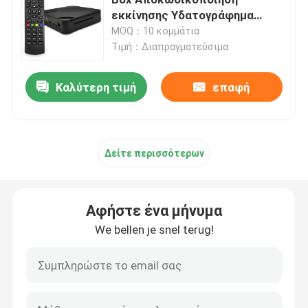
εκκίνησης Υδατογράφημα
Πλήρης αναζήτηση καναλιού
MOQ：10 κομμάτια
Μετασχηματιστής καλωδίων
Τιμή：Διαπραγματεύσιμα
Mpeg4 μετασχηματιστής
Καλύτερη τιμή
επαφή
Δέκτης DVB T2 H265
Δείτε περισσότερων
Κιβώτιο Linux IPTV
Αφήστε ένα μήνυμα
Δέκτης DVB C
We bellen je snel terug!
Set Top Box HD HEVC
Αποκωδικοποιητής DVB C