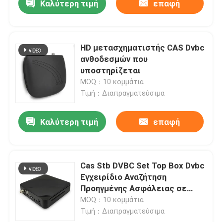
Καλύτερη τιμή
επαφή
HD μετασχηματιστής CAS Dvbc
ανθοδεσμών που
υποστηρίζεται
MOQ：10 κομμάτια
Τιμή：Διαπραγματεύσιμα
Καλύτερη τιμή
επαφή
Cas Stb DVBC Set Top Box Dvbc
Εγχειρίδιο Αναζήτηση
Προηγμένης Ασφάλειας σε
πολλές γλώσσες
MOQ：10 κομμάτια
Τιμή：Διαπραγματεύσιμα