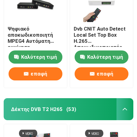
Ψηφιακό
Dvb CNIT Auto Detect
αποκωδικοποιητή
Local Set Top Box
MPEG4 Αυτόματη
H.265
εκκίνηση
Αποκωδικοποιητής
αποκωδικοποιητή
εικόνων
Καλύτερη τιμή
Καλύτερη τιμή
CAS Set Top Box
επαφή
επαφή
Δέκτης DVB T2 H265
(53)